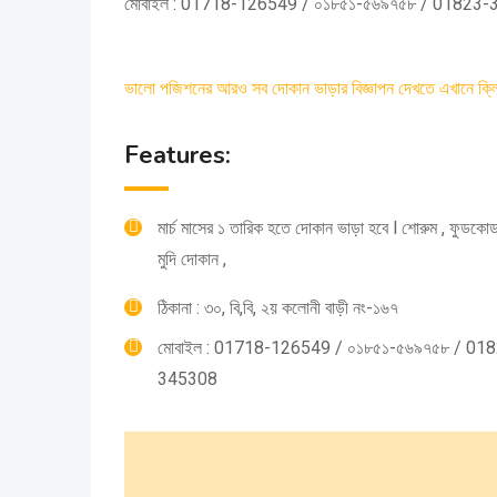
মোবাইল : 01718-126549 / ০১৮৫১-৫৬৯৭৫৮ / 01823
ভালো পজিশনের আরও সব দোকান ভাড়ার বিজ্ঞাপন দেখতে এখানে ক্ল
Features:
মার্চ মাসের ১ তারিক হতে দোকান ভাড়া হবে l শোরুম , ফুডকোড
মুদি দোকান ,
ঠিকানা : ৩০, বি,বি, ২য় কলোনী বাড়ী নং-১৬৭
মোবাইল : 01718-126549 / ০১৮৫১-৫৬৯৭৫৮ / 01
345308