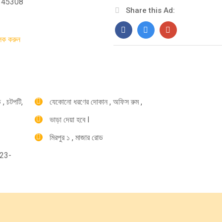
-345308
Share this Ad:
িক করুন
 , চটপটি,
যেকোনো ধরণের দোকান , অফিস রুম ,
ভাড়া দেয়া হবে l
মিরপুর ১ , মাজার রোড
823-