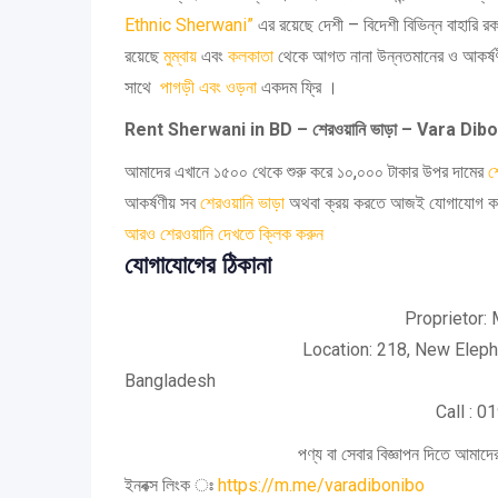
Ethnic Sherwani”
এর রয়েছে দেশী – বিদেশী বিভিন্ন বাহারি
রয়েছে
মুম্বায়
এবং
কলকাতা
থেকে আগত নানা উন্নতমানের ও আকর্ষণ
সাথে
পাগড়ী এবং ওড়না
একদম ফ্রি ।
Rent Sherwani in BD – শেরওয়ানি ভাড়া – Vara Dib
আমাদের এখানে ১৫০০ থেকে শুরু করে ১০,০০০ টাকার উপর দামের
শ
আকর্ষণীয় সব
শেরওয়ানি ভাড়া
অথবা ক্রয় করতে আজই যোগাযোগ করু
আরও শেরওয়ানি দেখতে ক্লিক করুন
যোগাযোগের ঠিকানা
Proprietor: Md. A.K
Location: 218, New Elephant Ro
Bangladesh
Call : 0199985
পণ্য বা সেবার বিজ্ঞাপন দিতে আমাদের ইনব
ইনবক্স লিংক ঃ
https://m.me/varadibonibo